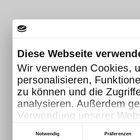
Diese Webseite verwend
Wir verwenden Cookies, u
personalisieren, Funktion
zu können und die Zugriff
analysieren. Außerdem geb
Verwendung unserer Websi
soziale Medien, Werbung 
Einwilligungsauswahl
Notwendig
Präferenzen
Partner führen diese Info